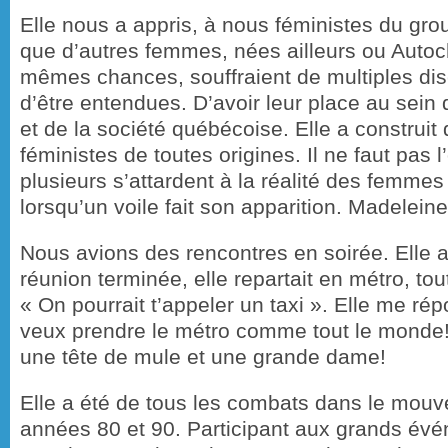
Elle nous a appris, à nous féministes du gro
que d’autres femmes, nées ailleurs ou Autoc
mêmes chances, souffraient de multiples dis
d’être entendues. D’avoir leur place au se
et de la société québécoise. Elle a construit
féministes de toutes origines. Il ne faut pas
plusieurs s’attardent à la réalité des femm
lorsqu’un voile fait son apparition. Madeleine
Nous avions des rencontres en soirée. Elle a
réunion terminée, elle repartait en métro, tou
« On pourrait t’appeler un taxi ». Elle me ré
veux prendre le métro comme tout le monde! 
une tête de mule et une grande dame!
Elle a été de tous les combats dans le mo
années 80 et 90. Participant aux grands évé