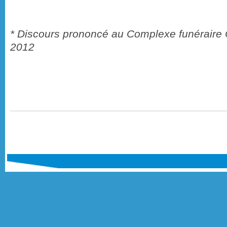
* Discours prononcé au Complexe funéraire C
2012