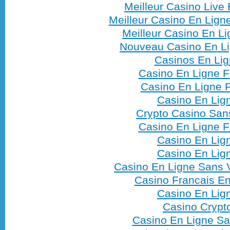
Meilleur Casino Live
Meilleur Casino En Lign
Meilleur Casino En L
Nouveau Casino En L
Casinos En Li
Casino En Ligne F
Casino En Ligne F
Casino En Lig
Crypto Casino Sa
Casino En Ligne F
Casino En Lig
Casino En Lig
Casino En Ligne Sans V
Casino Francais En
Casino En Lig
Casino Crypt
Casino En Ligne S