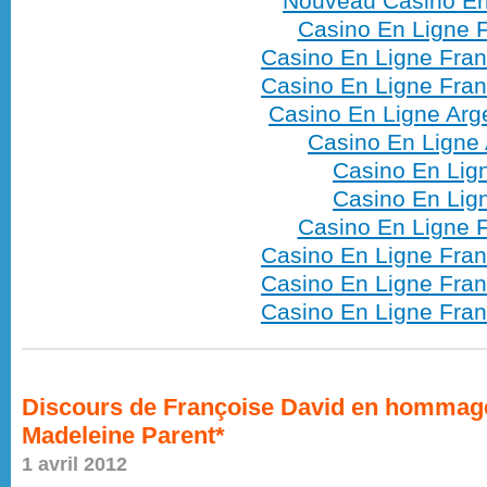
Nouveau Casino En
Casino En Ligne F
Casino En Ligne Fran
Casino En Ligne Fran
Casino En Ligne Arg
Casino En Ligne 
Casino En Lig
Casino En Lig
Casino En Ligne F
Casino En Ligne Fran
Casino En Ligne Fran
Casino En Ligne Fran
Discours de Françoise David en hommag
Madeleine Parent*
1 avril 2012