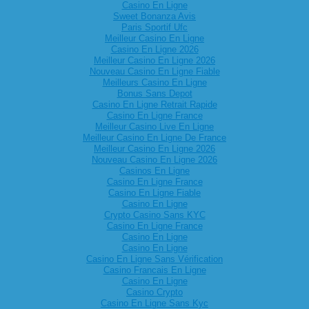
Casino En Ligne
Sweet Bonanza Avis
Paris Sportif Ufc
Meilleur Casino En Ligne
Casino En Ligne 2026
Meilleur Casino En Ligne 2026
Nouveau Casino En Ligne Fiable
Meilleurs Casino En Ligne
Bonus Sans Depot
Casino En Ligne Retrait Rapide
Casino En Ligne France
Meilleur Casino Live En Ligne
Meilleur Casino En Ligne De France
Meilleur Casino En Ligne 2026
Nouveau Casino En Ligne 2026
Casinos En Ligne
Casino En Ligne France
Casino En Ligne Fiable
Casino En Ligne
Crypto Casino Sans KYC
Casino En Ligne France
Casino En Ligne
Casino En Ligne
Casino En Ligne Sans Vérification
Casino Francais En Ligne
Casino En Ligne
Casino Crypto
Casino En Ligne Sans Kyc