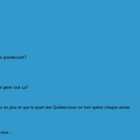
ra grandissant?
t gérer tout ça?
plus en plus et que le quart des Québécoises se font opérer chaque année
vicieux…