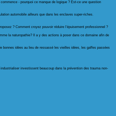
été commence - pourquoi ce manque de logique ? Est-ce une question
culation automobile ailleurs que dans les enclaves super-riches.
proposez ? Comment croyez pouvoir réduire l’épuisement professionnel ?
comme la naturopathie? Il a y des actions à poser dans ce domaine afin de
bonnes idées au lieu de ressassé les vieilles idées, les gaffes passées
s industrialiser investissent beaucoup dans la prévention des trauma non-